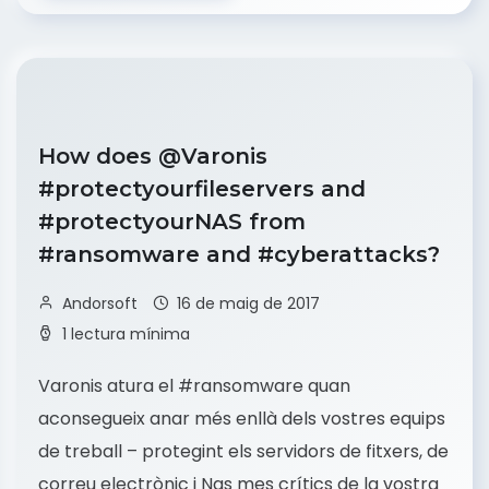
How does @Varonis
#protectyourfileservers and
#protectyourNAS from
#ransomware and #cyberattacks?
Andorsoft
16 de maig de 2017
1 lectura mínima
Varonis atura el #ransomware quan
aconsegueix anar més enllà dels vostres equips
de treball – protegint els servidors de fitxers, de
correu electrònic i Nas mes crítics de la vostra