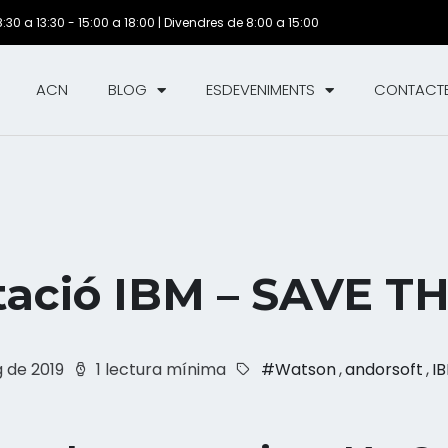
8:30 a 13:30 - 15:00 a 18:00 | Divendres de 8:00 a 15:00
ACN
BLOG
ESDEVENIMENTS
CONTACT
tació IBM – SAVE T
 de 2019
1 lectura mínima
#Watson
,
andorsoft
,
I