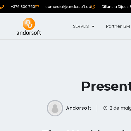
+376 800 750
comercial@andorsoft.ad
Dilluns a Dijous 
SERVEIS
Partner IBM
Presen
Andorsoft
2 de maig