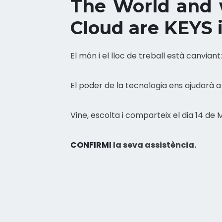
The World and w
Cloud are KEYS i
El món i el lloc de treball està canvian
El poder de la tecnologia ens ajudarà a t
Vine, escolta i comparteix el dia 14 d
CONFIRMI
la seva assistència.