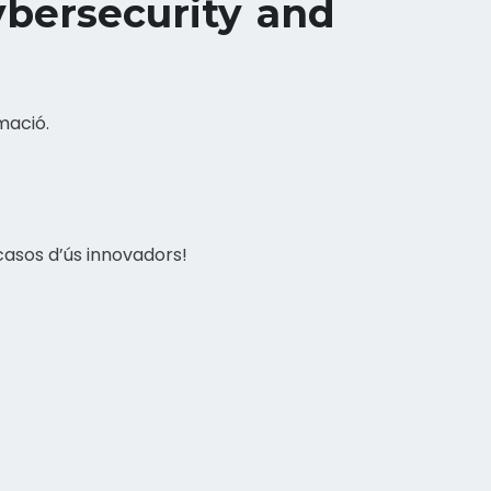
ybersecurity and
mació.
casos d’ús innovadors!