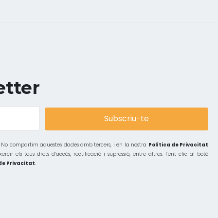
etter
Subscriu-te
ó. No compartim aquestes dades amb tercers, i en la nostra
Política de Privacitat
r els teus drets d’accés, rectificació i supressió, entre altres. Fent clic al botó
de Privacitat
.