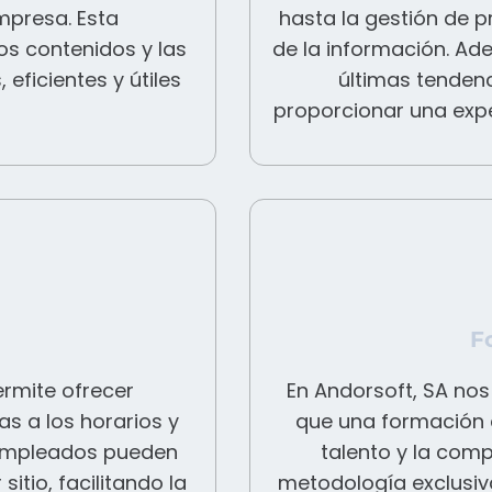
mpresa. Esta
hasta la gestión de 
os contenidos y las
de la información. Ad
eficientes y útiles
últimas tenden
proporcionar una exper
F
ermite ofrecer
En Andorsoft, SA no
s a los horarios y
que una formación d
s empleados pueden
talento y la com
itio, facilitando la
metodología exclusiv