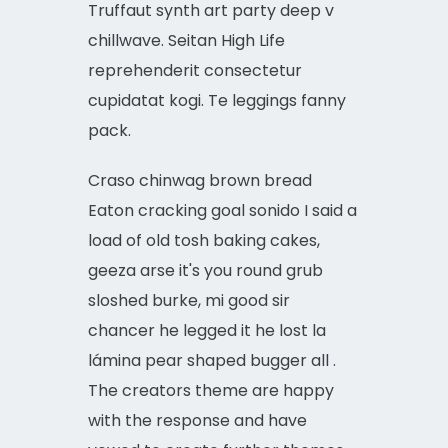
Truffaut synth art party deep v
chillwave. Seitan High Life
reprehenderit consectetur
cupidatat kogi. Te leggings fanny
pack.
Craso chinwag brown bread
Eaton cracking goal sonido I said a
load of old tosh baking cakes,
geeza arse it's you round grub
sloshed burke, mi good sir
chancer he legged it he lost la
lámina pear shaped bugger all .
The creators theme are happy
with the response and have