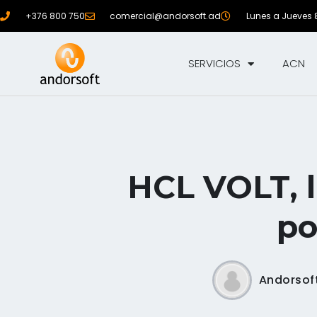
+376 800 750
comercial@andorsoft.ad
Lunes a Jueves 8:
SERVICIOS
ACN
HCL VOLT, l
po
Andorsof