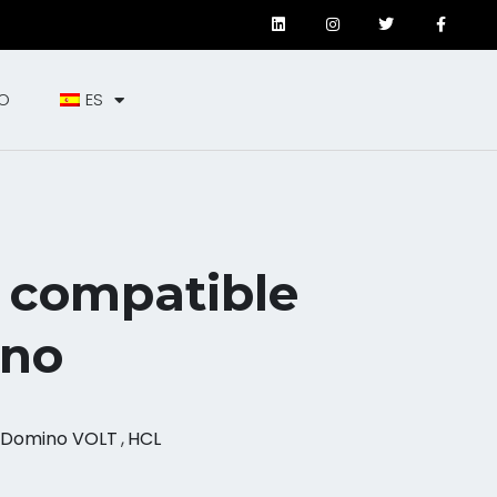
O
ES
e compatible
ino
Domino VOLT
,
HCL